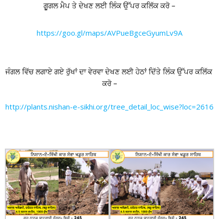
ਗੁੂਗਲ ਮੈਪ ਤੇ ਦੇਖਣ ਲਈ ਲਿੰਕ ਉੱਪਰ ਕਲਿੱਕ ਕਰੋ –
https://goo.gl/maps/AVPueBgceGyumLv9A
ਜੰਗਲ ਵਿੱਚ ਲਗਾਏ ਗਏ ਰੁੱਖਾਂ ਦਾ ਵੇਰਵਾ ਦੇਖਣ ਲਈ ਹੇਠਾਂ ਦਿੱਤੇ ਲਿੰਕ ਉੱਪਰ ਕਲਿੱਕ 
ਕਰੋ –
http://plants.nishan-e-sikhi.org/tree_detail_loc_wise?loc=2616