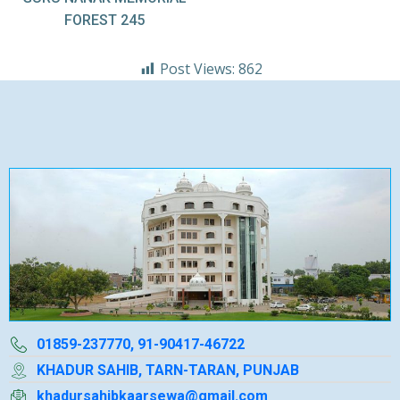
FOREST 245
Post Views:
862
01859-237770, 91-90417-46722
KHADUR SAHIB, TARN-TARAN, PUNJAB
khadursahibkaarsewa@gmail.com