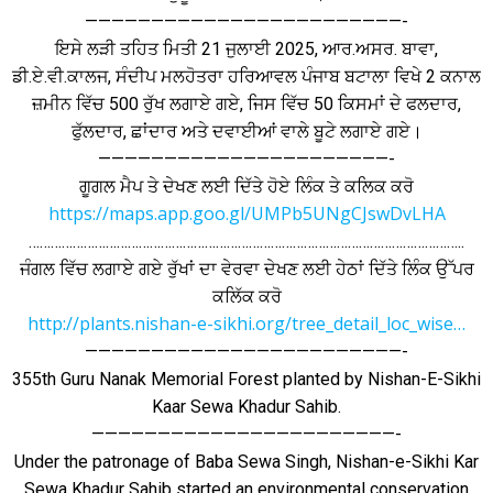
————————————————————————-
ਇਸੇ ਲੜੀ ਤਹਿਤ ਮਿਤੀ 21 ਜੁਲਾਈ 2025, ਆਰ.ਅਸਰ. ਬਾਵਾ,
ਡੀ.ਏ.ਵੀ.ਕਾਲਜ, ਸੰਦੀਪ ਮਲਹੋਤਰਾ ਹਰਿਆਵਲ ਪੰਜਾਬ ਬਟਾਲਾ ਵਿਖੇ 2 ਕਨਾਲ
ਜ਼ਮੀਨ ਵਿੱਚ 500 ਰੁੱਖ ਲਗਾਏ ਗਏ, ਜਿਸ ਵਿੱਚ 50 ਕਿਸਮਾਂ ਦੇ ਫਲਦਾਰ,
ਫੁੱਲਦਾਰ, ਛਾਂਦਾਰ ਅਤੇ ਦਵਾਈਆਂ ਵਾਲੇ ਬੂਟੇ ਲਗਾਏ ਗਏ।
——————————————————————-
ਗੂਗਲ ਮੈਪ ਤੇ ਦੇਖਣ ਲਈ ਦਿੱਤੇ ਹੋਏ ਲਿੰਕ ਤੇ ਕਲਿਕ ਕਰੋ
https://maps.app.goo.gl/UMPb5UNgCJswDvLHA
………………………………………………………………………………………………………..
ਜੰਗਲ ਵਿੱਚ ਲਗਾਏ ਗਏ ਰੁੱਖਾਂ ਦਾ ਵੇਰਵਾ ਦੇਖਣ ਲਈ ਹੇਠਾਂ ਦਿੱਤੇ ਲਿੰਕ ਉੱਪਰ
ਕਲਿੱਕ ਕਰੋ
http://plants.nishan-e-sikhi.org/tree_detail_loc_wise…
————————————————————————-
355th Guru Nanak Memorial Forest planted by Nishan-E-Sikhi
Kaar Sewa Khadur Sahib.
———————————————————————-
Under the patronage of Baba Sewa Singh, Nishan-e-Sikhi Kar
Sewa Khadur Sahib started an environmental conservation