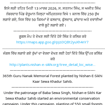
————————————————————————-
ਇਸੇ ਲੜੀ ਤਹਿਤ ਮਿਤੀ 13 ਮਾਰਚ 2026, ਸ. ਸਤਨਾਮ ਸਿੰਘ, ਸ ਅਜੀਤ ਸਿੰਘ
ਨੰਬਰਦਾਰ ਪਿੰਡ ਫੇਰੂਮਾਨ ਜਿਲ੍ਹਾ ਅੰਮ੍ਰਿਤਸਰ ਵਿਖੇ 1 ਕਨਾਲ ਵਿੱਚ 250 ਰੁੱਖ
ਲਗਾਏ ਗਏ, ਜਿਸ ਵਿੱਚ 50 ਕਿਸਮਾਂ ਦੇ ਫਲਦਾਰ, ਫੁੱਲਦਾਰ, ਛਾਂਦਾਰ ਅਤੇ ਦਵਾਈਆਂ
ਵਾਲੇ ਬੂਟੇ ਲਗਾਏ ਗਏ।
——————————————————————-
ਗੂਗਲ ਮੈਪ ਤੇ ਦੇਖਣ ਲਈ ਦਿੱਤੇ ਹੋਏ ਲਿੰਕ ਤੇ ਕਲਿਕ ਕਰੋ
https://maps.app.goo.gl/pJzi3QBt2yuXh4nY7
…………………………………………………………………………………………………
ਜੰਗਲ ਵਿੱਚ ਲਗਾਏ ਗਏ ਰੁੱਖਾਂ ਦਾ ਵੇਰਵਾ ਦੇਖਣ ਲਈ ਹੇਠਾਂ ਦਿੱਤੇ ਲਿੰਕ ਉੱਪਰ ਕਲਿੱਕ
ਕਰੋ
http://plants.nishan-e-sikhi.org/tree_detail_loc_wise…
————————————————————————-
365th Guru Nanak Memorial Forest planted by Nishan-E-Sikhi
Kaar Sewa Khadur Sahib.
———————————————————————-
Under the patronage of Baba Sewa Singh, Nishan-e-Sikhi Kar
Sewa Khadur Sahib started an environmental conservation
campaign. Under this campaign, planting of 550 small forests