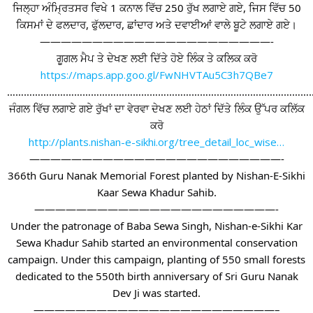
ਜਿਲ੍ਹਾ ਅੰਮ੍ਰਿਤਸਰ ਵਿਖੇ 1 ਕਨਾਲ ਵਿੱਚ 250 ਰੁੱਖ ਲਗਾਏ ਗਏ, ਜਿਸ ਵਿੱਚ 50
ਕਿਸਮਾਂ ਦੇ ਫਲਦਾਰ, ਫੁੱਲਦਾਰ, ਛਾਂਦਾਰ ਅਤੇ ਦਵਾਈਆਂ ਵਾਲੇ ਬੂਟੇ ਲਗਾਏ ਗਏ।
——————————————————————-
ਗੂਗਲ ਮੈਪ ਤੇ ਦੇਖਣ ਲਈ ਦਿੱਤੇ ਹੋਏ ਲਿੰਕ ਤੇ ਕਲਿਕ ਕਰੋ
https://maps.app.goo.gl/FwNHVTAu5C3h7QBe7
…………………………………………………………………………………………………
ਜੰਗਲ ਵਿੱਚ ਲਗਾਏ ਗਏ ਰੁੱਖਾਂ ਦਾ ਵੇਰਵਾ ਦੇਖਣ ਲਈ ਹੇਠਾਂ ਦਿੱਤੇ ਲਿੰਕ ਉੱਪਰ ਕਲਿੱਕ
ਕਰੋ
http://plants.nishan-e-sikhi.org/tree_detail_loc_wise…
————————————————————————-
366th Guru Nanak Memorial Forest planted by Nishan-E-Sikhi
Kaar Sewa Khadur Sahib.
———————————————————————-
Under the patronage of Baba Sewa Singh, Nishan-e-Sikhi Kar
Sewa Khadur Sahib started an environmental conservation
campaign. Under this campaign, planting of 550 small forests
dedicated to the 550th birth anniversary of Sri Guru Nanak
Dev Ji was started.
———————————————————————–