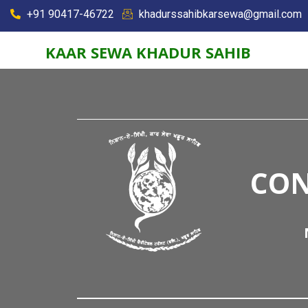
+91 90417-46722
khadurssahibkarsewa@gmail.com
KAAR SEWA KHADUR SAHIB
CON