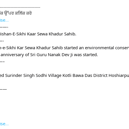
……………………………..
ਲਿੰਕ ਉੱਪਰ ਕਲਿੱਕ ਕਰੋ
wise…
—-
ishan-E-Sikhi Kaar Sewa Khadur Sahib.
-
-e-Sikhi Kar Sewa Khadur Sahib started an environmental conser
 anniversary of Sri Guru Nanak Dev Ji was started.
—–
ed Surinder Singh Sodhi Village Kotli Bawa Das District Hoshiarp
——
wise…