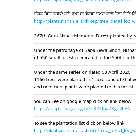
…………………………………………………………………………
ਜੰਗਲ ਵਿੱਚ ਲਗਾਏ ਗਏ ਰੁੱਖਾਂ ਦਾ ਵੇਰਵਾ ਦੇਖਣ ਲਈ ਹੇਠਾਂ ਦਿੱਤੇ 
http://plants.nishan-e-sikhi.org/tree_detail_loc_
———————————————————————
367th Guru Nanak Memorial Forest planted by N
———————————————————————
Under the patronage of Baba Sewa Singh, Nishan
of 550 small forests dedicated to the 550th birth
——————————————————————
Under the same series on dated 03 April 2026.
1166 trees were planted in 1 acre Land of Shahe
and medicinal plants were planted in this forest.
——————————————————————
You can See on google map click on link below
https://maps.app.goo.gl/oSq32XfpaZKgu2hEA
———————————————————
To see the plantation list click on below link
http://plants.nishan-e-sikhi.org/tree_detail_loc_