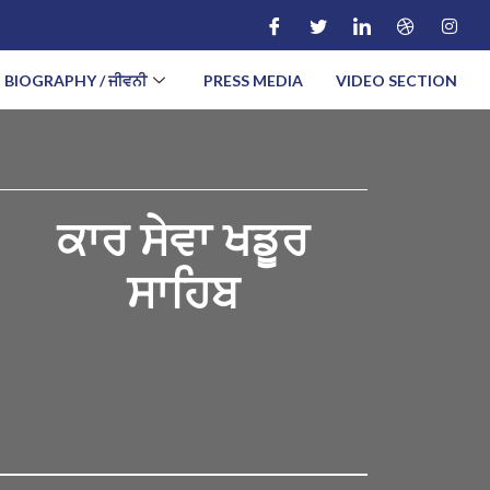
BIOGRAPHY / ਜੀਵਨੀ
PRESS MEDIA
VIDEO SECTION
ਕਾਰ ਸੇਵਾ
ਖਡੂਰ
ਸਾਹਿਬ