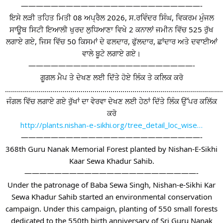
————————————————————————-
ਇਸੇ ਲੜੀ ਤਹਿਤ ਮਿਤੀ 08 ਅਪ੍ਰੈਲ 2026, ਸ.ਰਵਿੰਦਰ ਸਿੰਘ, ਵਿਕਰਮ ਮੁੰਜਲ
ਸਾਊਥ ਸਿਟੀ ਇਆਲੀ ਖੁਰਦ ਲੁਧਿਆਣਾ ਵਿਖੇ 2 ਕਨਾਲਾਂ ਜਮੀਨ ਵਿੱਚ 525 ਰੁੱਖ
ਲਗਾਏ ਗਏ, ਜਿਸ ਵਿੱਚ 50 ਕਿਸਮਾਂ ਦੇ ਫਲਦਾਰ, ਫੁੱਲਦਾਰ, ਛਾਂਦਾਰ ਅਤੇ ਦਵਾਈਆਂ
ਵਾਲੇ ਬੂਟੇ ਲਗਾਏ ਗਏ।
——————————————————————-
ਗੂਗਲ ਮੈਪ ਤੇ ਦੇਖਣ ਲਈ ਦਿੱਤੇ ਹੋਏ ਲਿੰਕ ਤੇ ਕਲਿਕ ਕਰੋ
…………………………………………………………………………………………………
ਜੰਗਲ ਵਿੱਚ ਲਗਾਏ ਗਏ ਰੁੱਖਾਂ ਦਾ ਵੇਰਵਾ ਦੇਖਣ ਲਈ ਹੇਠਾਂ ਦਿੱਤੇ ਲਿੰਕ ਉੱਪਰ ਕਲਿੱਕ
ਕਰੋ
http://plants.nishan-e-sikhi.org/tree_detail_loc_wise…
————————————————————————-
368th Guru Nanak Memorial Forest planted by Nishan-E-Sikhi
Kaar Sewa Khadur Sahib.
———————————————————————-
Under the patronage of Baba Sewa Singh, Nishan-e-Sikhi Kar
Sewa Khadur Sahib started an environmental conservation
campaign. Under this campaign, planting of 550 small forests
dedicated to the 550th birth anniversary of Sri Guru Nanak