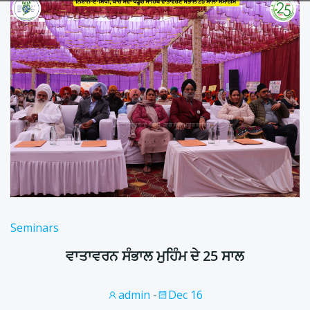
Seminars
ਵਾਤਾਵਰਨ ਸੰਭਾਲ ਮੁਹਿੰਮ ਦੇ 25 ਸਾਲ
admin
-
Dec 16